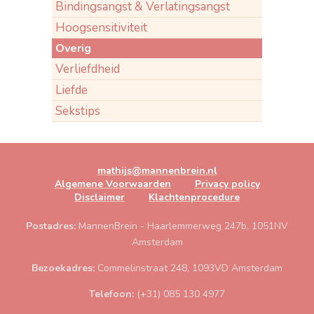
Bindingsangst & Verlatingsangst
Hoogsensitiviteit
Overig
Verliefdheid
Liefde
Sekstips
mathijs@mannenbrein.nl
Algemene Voorwaarden
Privacy policy
Disclaimer
Klachtenprocedure
Postadres:
MannenBrein - Haarlemmerweg 247b, 1051NV
Amsterdam
Bezoekadres:
Commelinstraat 248, 1093VD Amsterdam
Telefoon:
(+31) 085 130 4977