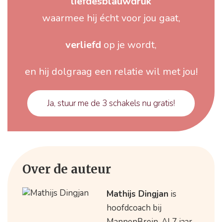
liefdesblauwdruk
waarmee hij écht voor jou gaat,
verliefd
op je wordt,
en hij dolgraag een relatie wil met jou!
Ja, stuur me de 3 schakels nu gratis!
Over de auteur
Mathijs Dingjan
is
hoofdcoach bij
MannenBrein. Al 7 jaar