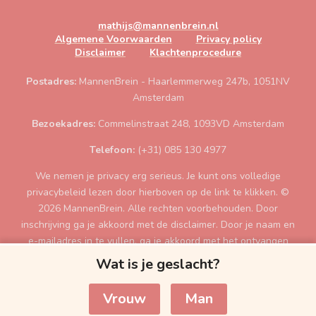
mathijs@mannenbrein.nl
Algemene Voorwaarden
Privacy policy
Disclaimer
Klachtenprocedure
Postadres:
MannenBrein - Haarlemmerweg 247b, 1051NV
Amsterdam
Bezoekadres:
Commelinstraat 248, 1093VD Amsterdam
Telefoon:
(+31) 085 130 4977
We nemen je privacy erg serieus. Je kunt ons volledige
privacybeleid lezen door hierboven op de link te klikken. ©
2026 MannenBrein. Alle rechten voorbehouden. Door
inschrijving ga je akkoord met de disclaimer. Door je naam en
e-mailadres in te vullen, ga je akkoord met het ontvangen
van de gratis tips per e-mail. Je moet minimaal 18 jaar zijn
Wat is je geslacht?
voor de inschrijving. Als je contact zoekt kan je ons mailen
op mathijs@MannenBrein.nl
Vrouw
Man