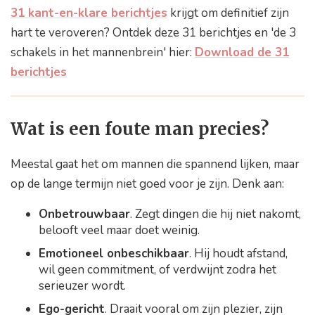
Hoe stop ik met vallen op foute mannen?
31 kant-en-klare berichtjes
krijgt om definitief zijn
hart te veroveren? Ontdek deze 31 berichtjes en 'de 3
Waarom val ik steeds op foute mannen –
Conclusie?
schakels in het mannenbrein' hier:
Download de 31
berichtjes
Wat is een foute man precies?
Meestal gaat het om mannen die spannend lijken, maar
op de lange termijn niet goed voor je zijn. Denk aan:
Onbetrouwbaar
. Zegt dingen die hij niet nakomt,
belooft veel maar doet weinig.
Emotioneel onbeschikbaar
. Hij houdt afstand,
wil geen commitment, of verdwijnt zodra het
serieuzer wordt.
Ego-gericht
. Draait vooral om zijn plezier, zijn