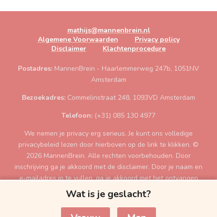
mathijs@mannenbrein.nl
Algemene Voorwaarden
Privacy policy
Disclaimer
Klachtenprocedure
Postadres:
MannenBrein - Haarlemmerweg 247b, 1051NV
Amsterdam
Bezoekadres:
Commelinstraat 248, 1093VD Amsterdam
Telefoon:
(+31) 085 130 4977
We nemen je privacy erg serieus. Je kunt ons volledige
privacybeleid lezen door hierboven op de link te klikken. ©
2026 MannenBrein. Alle rechten voorbehouden. Door
inschrijving ga je akkoord met de disclaimer. Door je naam en
e-mailadres in te vullen, ga je akkoord met het ontvangen
van de gratis tips per e-mail. Je moet minimaal 18 jaar zijn
Wat is je geslacht?
voor de inschrijving. Als je contact zoekt kan je ons mailen
op mathijs@MannenBrein.nl