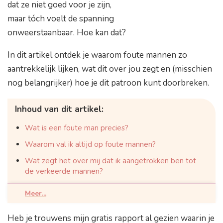
dat ze niet goed voor je zijn,
maar tóch voelt de spanning
onweerstaanbaar. Hoe kan dat?
In dit artikel ontdek je waarom foute mannen zo
aantrekkelijk lijken, wat dit over jou zegt en (misschien
nog belangrijker) hoe je dit patroon kunt doorbreken.
Inhoud van dit artikel:
Wat is een foute man precies?
Waarom val ik altijd op foute mannen?
Wat zegt het over mij dat ik aangetrokken ben tot
de verkeerde mannen?
Waarom vind ik aardige mannen saai?
Meer...
Kan ik ooit écht veranderen in welke mannen ik
aantrek?
Heb je trouwens mijn gratis rapport al gezien waarin je