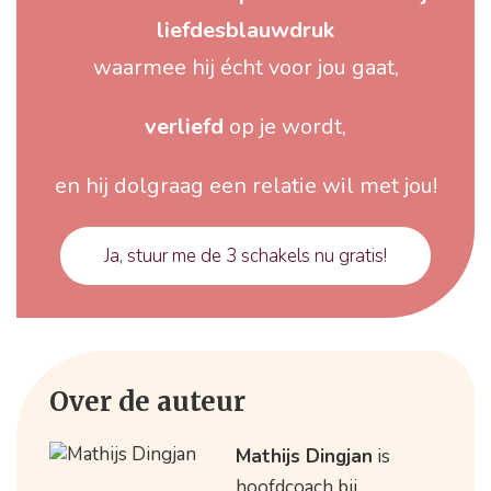
liefdesblauwdruk
waarmee hij écht voor jou gaat,
verliefd
op je wordt,
en hij dolgraag een relatie wil met jou!
Ja, stuur me de 3 schakels nu gratis!
Over de auteur
Mathijs Dingjan
is
hoofdcoach bij