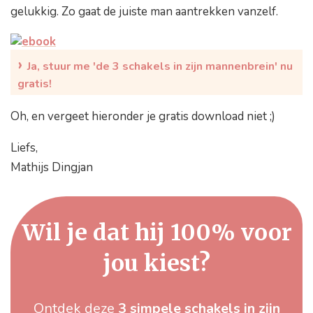
gelukkig. Zo gaat de juiste man aantrekken vanzelf.
›
Ja, stuur me 'de 3 schakels in zijn mannenbrein' nu
gratis!
Oh, en vergeet hieronder je gratis download niet ;)
Liefs,
Mathijs Dingjan
Wil je dat hij 100% voor
jou kiest?
Ontdek deze
3 simpele schakels in zijn