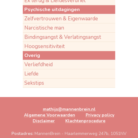
Ex terug & Liefdesverdriet
Psychische uitdagingen
Zelfvertrouwen & Eigenwaarde
Narcistische man
Bindingsangst & Verlatingsangst
Hoogsensitiviteit
Overig
Verliefdheid
Liefde
Sekstips
mathijs@mannenbrein.nl
Algemene Voorwaarden
Privacy policy
Disclaimer
Klachtenprocedure
Postadres:
MannenBrein - Haarlemmerweg 247b, 1051NV