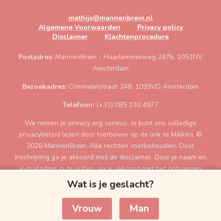
mathijs@mannenbrein.nl
Algemene Voorwaarden
Privacy policy
Disclaimer
Klachtenprocedure
Postadres:
MannenBrein - Haarlemmerweg 247b, 1051NV
Amsterdam
Bezoekadres:
Commelinstraat 248, 1093VD Amsterdam
Telefoon:
(+31) 085 130 4977
We nemen je privacy erg serieus. Je kunt ons volledige
privacybeleid lezen door hierboven op de link te klikken. ©
2026 MannenBrein. Alle rechten voorbehouden. Door
inschrijving ga je akkoord met de disclaimer. Door je naam en
e-mailadres in te vullen, ga je akkoord met het ontvangen
van de gratis tips per e-mail. Je moet minimaal 18 jaar zijn
Wat is je geslacht?
voor de inschrijving. Als je contact zoekt kan je ons mailen
op mathijs@MannenBrein.nl
Vrouw
Man