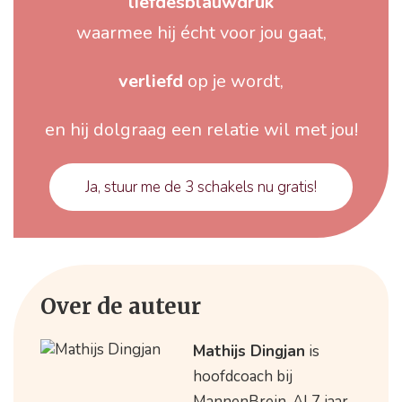
liefdesblauwdruk
waarmee hij écht voor jou gaat,
verliefd
op je wordt,
en hij dolgraag een relatie wil met jou!
Ja, stuur me de 3 schakels nu gratis!
Over de auteur
Mathijs Dingjan
is
hoofdcoach bij
MannenBrein. Al 7 jaar