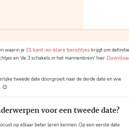
en
en waarin je
31 kant-en-klare berichtjes
krijgt om definitie
chtjes en 'de 3 schakels in het mannenbrein' hier:
Downloa
smaak
erlijke tweede date doorgroeit naar de derde date en wie
. 😉
nderwerpen voor een tweede date?
cust op elkaar beter leren kennen. Op een eerste date