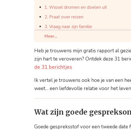
1. Wissel dromen en doelen uit
2. Praat over reizen
3. Vraag naar zijn familie
4. Ontdek zijn favoriete dingen
Meer...
5. Vraag naar zijn romantische verwachting
Heb je trouwens mijn gratis rapport al gezi
6. Ontdek waar hij zich aan ergert
zijn hart te veroveren? Ontdek deze 31 beri
7. Vraag naar zijn muziek-, film- en/of boek
de 31 berichtjes
Zo word je onweerstaanbaar voor hem
Ik vertel je trouwens ook hoe je van een he
weet… een liefdevolle relatie voor het leven
Wat zijn goede gesprekso
Goede gespreksstof voor een tweede date fo