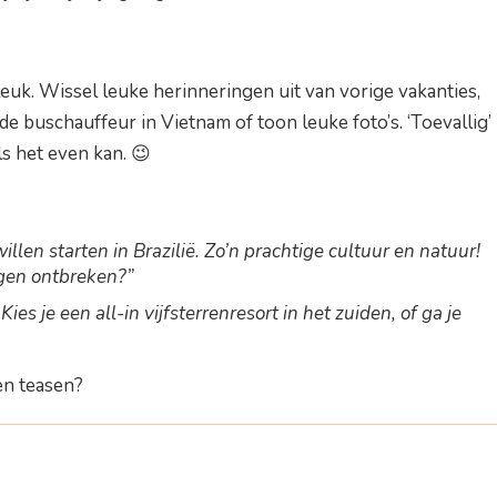
leuk. Wissel leuke herinneringen uit van vorige vakanties,
e buschauffeur in Vietnam of toon leuke foto’s. ‘Toevallig’
ls het even kan. 😉
illen starten in Brazilië. Zo’n prachtige cultuur en natuur!
ogen ontbreken?”
ies je een all-in vijfsterrenresort in het zuiden, of ga je
en teasen?