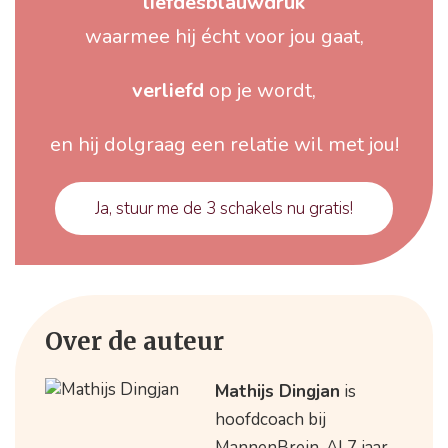
liefdesblauwdruk
waarmee hij écht voor jou gaat,
verliefd
op je wordt,
en hij dolgraag een relatie wil met jou!
Ja, stuur me de 3 schakels nu gratis!
Over de auteur
Mathijs Dingjan
is
hoofdcoach bij
MannenBrein. Al 7 jaar