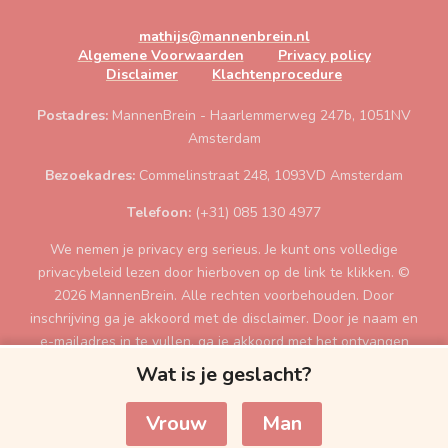
mathijs@mannenbrein.nl
Algemene Voorwaarden
Privacy policy
Disclaimer
Klachtenprocedure
Postadres:
MannenBrein - Haarlemmerweg 247b, 1051NV
Amsterdam
Bezoekadres:
Commelinstraat 248, 1093VD Amsterdam
Telefoon:
(+31) 085 130 4977
We nemen je privacy erg serieus. Je kunt ons volledige
privacybeleid lezen door hierboven op de link te klikken. ©
2026 MannenBrein. Alle rechten voorbehouden. Door
inschrijving ga je akkoord met de disclaimer. Door je naam en
e-mailadres in te vullen, ga je akkoord met het ontvangen
van de gratis tips per e-mail. Je moet minimaal 18 jaar zijn
Wat is je geslacht?
voor de inschrijving. Als je contact zoekt kan je ons mailen
op mathijs@MannenBrein.nl
Vrouw
Man